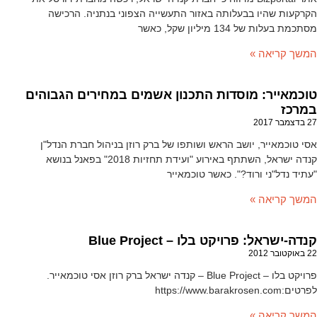
הקרקעות שהיו בבעלותה באזור התעשייה הצפוני בנתניה. הרכישה
מסתכמת בעלות של 134 מיליון שקל, כאשר
המשך קריאה »
טוכמאייר: מוסדות התכנון אשמים במחירים הגבוהים
במרכז
27 בדצמבר 2017
אסי טוכמאייר, יושב הראש ושותפו של ברק רוזן בניהול חברת הנדל"ן
קנדה ישראל, השתתף באירוע "ועידת תחזיות 2018" בפאנל בנושא
"עתיד נדל"ני ורוד?". כאשר טוכמאייר
המשך קריאה »
קנדה-ישראל: פרויקט בלו – Blue Project
22 באוקטובר 2012
פרויקט בלו – Blue Project – קנדה ישראל ברק רוזן אסי טוכמאייר.
לפרטים:https://www.barakrosen.com
המשך קריאה »