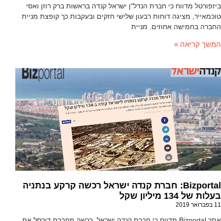
ביזפורטל מדווח כי חברת הנדל"ן ישראל קנדה בראשות ברק רוזן ואסי
טוכמאייר, מציגה דוחות רבעון שלישי חזקים ובעקבות כך קופצת מניית
החברה בחמישה אחוזים. מניית
המשך קריאה »
Bizportal: חברת קנדה ישראל רכשה קרקע בנתניה
בעלות של 134 מיליון שקל
11 בפברואר 2019
אתר Bizportal מדווח כי חברת קנדה ישראל, רכשה מחברת דורסל את