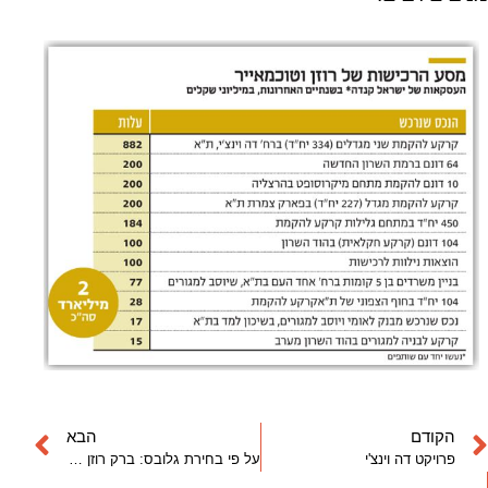
הקודם
הבא
פרויקט דה וינצ'י
על פי בחירת גלובס: ברק רוזן (מבעלי קנדה ישראל) הוא יזם הנדל"ן המשפיע ביותר לשנת 2016