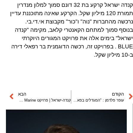
קנדה ישראל קרקע בת 32 דונם סמוך למלון מנדרין
תמורת 120 מיליון שקל. הקרקע שאינה מתוכננת עדיין
נרכשה מהחברות "נוה" ו"כור" מקבוצת אי.די.בי.
בנוסף סמוך למתחם הקאנטרי קלאב, מקימה "קנדה
ישראל" בימים אלה את פרויקט המגורים היוקרתי
BLUE . בפרויקט זה, רכשה הדוגמנית בר רפאלי דירה
ב-10 מיליון שקל.
הקודם
הבא
עופר פלדמן : "המגדלים בפארק צמרת משנים את צביון העיר ולטובה"
קנדה-ישראל | פרויקט Blue Marine