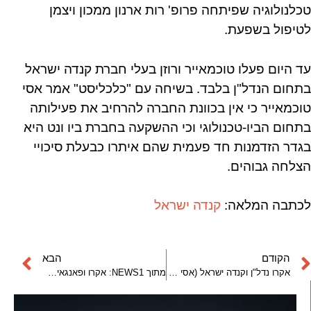
טכלנולוגיה שפיתחה פרופ' רות ארנון ממכון ויצמן
לטיפול בשפעת.
עד היום פעלו טוכמאייר ורוזן בעלי חברת קנדה ישראל
בתחום הנדל"ן בלבד. בשיחה עם "כלכליסט" אמר אסי
טוכמאייר כי אין בכוונת החברה להרחיב את פעילותה
בתחום הביו-טכנולוגי וכי ההשקעה בחברת ביו ונט היא
בגדר הזדמנות חד פעמית שהם איתרו כבעלת סיכויי
הצלחה גבוהים.
לכתבה המלאה:
קנדה ישראל
הקודם
הבא
אקרו נדל"ן וקנדה ישראל (אסי טוכמאייר, ברק רוזן) יבנו את מגדל הגמנסיה
מתוך NEWS1: אקרו ופאנגאיה (ברק רוזן אסי טוכמאייר) מכרו משרדים בהרצליה בשווי 160 מיליון ש"ח (18.3.10)