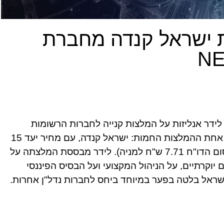
 ישראל קנדה מחברת
ידר אנליזות על המלצות קנייה לחברות הרשומות
למסחר בבורסה. כפי שדווח באתר NEWS1, אחת ההמלצות החמות: ישראל קנדה, עם מחיר יעד 15
ש"ח למניה (מחירה העדכני בבורסה ליום פרסום הדו"ח 7.71 ש"ח למניה). לידר מבססת המלצתה על
וקרתיים, על הניהול המקצועי ועל הבסיס הפיננסי
שראל בלטה בפער במיוחד ביחס לחברות נדל"ן אחרות.