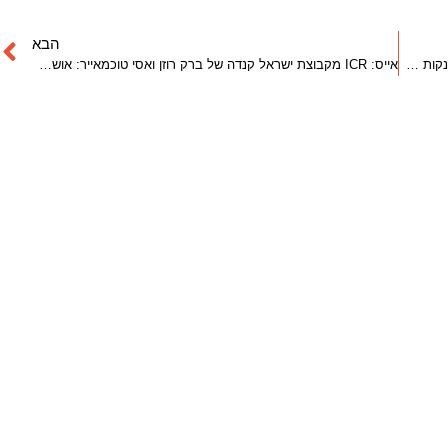
הבא
הכנסות ישראל קנדה, בראשות ברק רוזן ואסף טוכמאייר, מזנקות ב- 136% | News1
אייס: ICR מקבוצת ישראל קנדה של ברק רוזן ואסי טוכמאייר: אושרה תכנית העיצוב של ברודצקי 33-39 ת"א