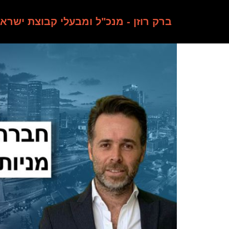
ברק רוזן - מנכ"ל ומבעלי קבוצת ישרא