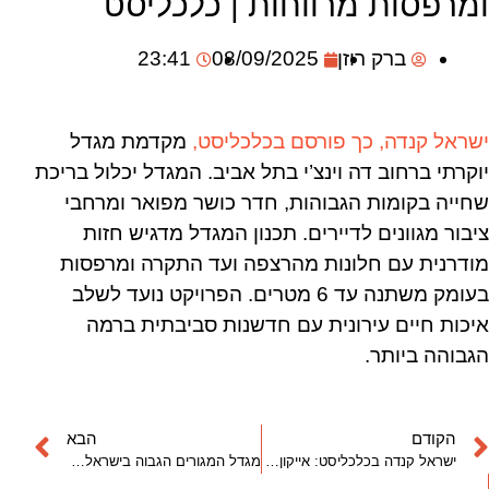
ומרפסות מרווחות | כלכליסט
ברק רוזן
08/09/2025
23:41
ישראל קנדה, כך פורסם בכלכליסט,
מקדמת מגדל
יוקרתי ברחוב דה וינצ’י בתל אביב. המגדל יכלול בריכת
שחייה בקומות הגבוהות, חדר כושר מפואר ומרחבי
ציבור מגוונים לדיירים. תכנון המגדל מדגיש חזות
מודרנית עם חלונות מהרצפה ועד התקרה ומרפסות
בעומק משתנה עד 6 מטרים. הפרויקט נועד לשלב
איכות חיים עירונית עם חדשנות סביבתית ברמה
הגבוהה ביותר.
הקודם
הבא
ישראל קנדה בכלכליסט: אייקון עירוני חדש ברמת גן – 66 קומות מעל מתחם הבורסה
מגדל המגורים הגבוה בישראל ייבנה בר״ג, ברק רוזן: ״פרויקט פורץ דרך״ | N12