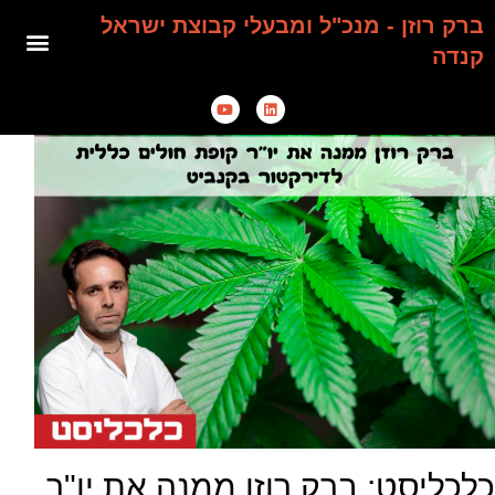
ברק רוזן - מנכ"ל ומבעלי קבוצת ישראל
קנדה
כלכליסט: ברק רוזן ממנה את יו"ר