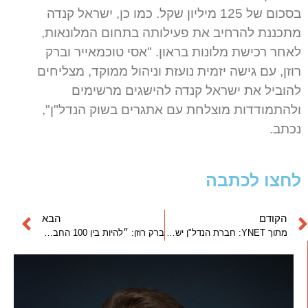
בסכום של 125 מיליון שקל. כמו כן, ישראל קנדה
מתכננת להרחיב את פעילותה בתחום המלונאות,
לאחר רכישת מלונות בראון. "אסי טוכמאייר וברק
רוזן, עם גישה יזמית נועזת וניהול ממוקד, מצליחים
להוביל את ישראל קנדה להישגים מרשימים
ולהתמודדות מוצלחת עם אתגרים בשוק הנדל"ן",
נכתב.
לחצו לכתבה
הקודם
הבא
מתוך YNET: חברת הנדל"ן ישראל קנדה וחברת הסייבר צ'ק פוינט חברו יחד לפרויקט בת"א בעלות של 818 מיליון ש"ח
ברק רוזן: ״להיות בין 100 החברות שהכי טוב לעבוד בהן – הטופ של הטופ״ | דה מרקר