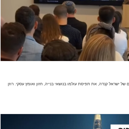
רק רוזן, מנכ"ל ובעלים של ישראל קנדה, את תפיסת עולמו בנושאי בנייה, חזון ואומץ עסקי. רוזן