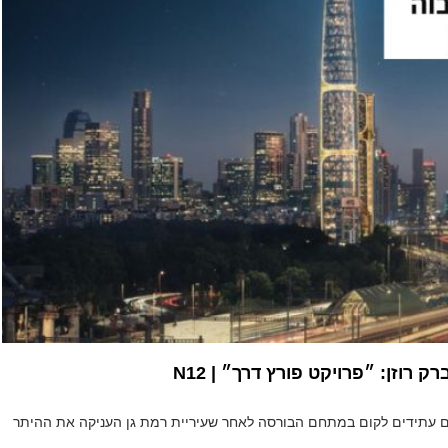
רוזן: ״פרויקט פורץ דרך״ | N12
טים עתידים לקום במתחם הבורסה לאחר שעיריית רמת גן העניקה את ההיתר