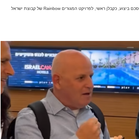
ידיעה שפורסמה ב-ynet עוסקת בהתקשרות של אשטרום בהסכם ביצוע, כקבלן ראשי, לפרויקט המגורים Rainbow של קבוצת ישראל