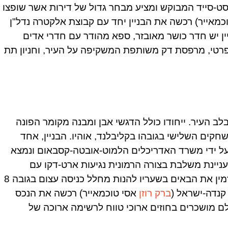
סט-סייד המבוקש ומציע מבחר גדול של דירות אשר שופצו
כמאייר) רכשה את הבניין יחד עם קבוצת אלקטרה נדל"ן
ין יש חדר כושר מאובזר, ספא מהודר עם חדרי אדים
פרטי, מרפסת דק משותפת המשקיפה על העיר, וחניון תת
מובהק בלב העיר. ייחודו כולל הדגשי אבן ומבנה מקומר הפונה
סמוך. מגדל BP הוא גורד השחקים השלישי בגובהו בקליבלנד, אוהיו. הבניין, אחד
על ידי משרד האדריכלים הלמוט-אובטה-קסבאום ונמצא
יינת משלבת בצורה הרמונית נגיעות ארט-דקו עם
המבנה הקלאסי של מגדל משרדים. הבניין מזמין את הבאים בשעריו להנות מחלל כניסה עצום בגובה 8
 קנדה-ישראל (
ברק רוזן
אסי טוכמאייר) רכשה את הנכס
ם מושכרים בחוזים ארוכי טווח לרשימה ארוכה של