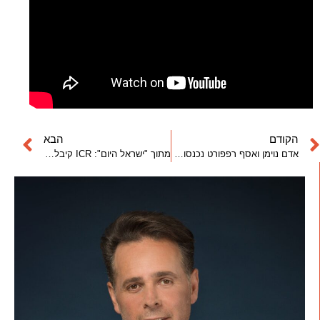
הקודם
הבא
אדם נוימן ואסף רפפורט נכנסו כמשקיעים בקנדה גלובל של טוכמאייר ורוזן | ynet
מתוך "ישראל היום": ICR קיבלה היתר בניה מלא לפרויקט הענק שלה בקריית היובל