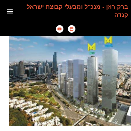
ברק רוזן - מנכ"ל ומבעלי קבוצת ישראל
קנדה