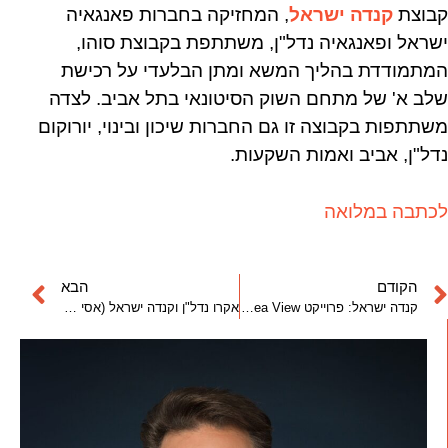
קבוצת
קנדה ישראל
, המחזיקה בחברות פאנגאיה
ישראל ופאנגאיה נדל"ן, משתתפת בקבוצת סוהו,
המתמודדת בהליך המשא ומתן הבלעדי על רכישת
שלב א' של מתחם השוק הסיטונאי בתל אביב. לצדה
משתתפות בקבוצה זו גם החברות שיכון ובינוי, יורוקום
נדל"ן, אביב ואמות השקעות.
לכתבה במלואה
הקודם
הבא
קנדה ישראל: פרוייקט Sea View – קבוצת רכישה בנדל"ן המסחרי
אקרו נדל"ן וקנדה ישראל (אסי טוכמאייר, ברק רוזן) יבנו את מגדל הגמנסיה