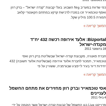
כפי שדווח במעריב Nrg השבוע: בעלי קבוצת "קנדה ישראל" – ברק רוזן
ואסף טוכמאייר זכו במכרז לרכישת קרקע במתחם הקאנטרי קלאב
תמורת 100.5 מיליון שקל.
המשך קריאה »
Bizportal: אלעד אירופה רכשה 432 יח"ד
מקנדה-ישראל
18 בדצמבר 2011
חברת פאנגיה, מקבוצת קנדה-ישראל שבשליטת ברק רוזן ואסי
טוכמאייר, תמכור לחברת אלעד אירופה (שבשליטת אלעד תשובה) 432
יחידות דיור בעיר לייפציג שבגרמניה, ששוויין על פי
המשך קריאה »
אסי טוכמאייר וברק רוזן מחזירים את מתחם החשמל
לעניינים
4 ביולי 2011
פרוייקט Live בגן החשמל של קבוצת קנדה-ישראל אשר הוקמה על ידי