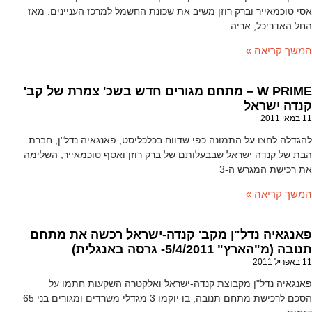
אסי טוכמאייר וברק רוזן משיב את שכונת החשמל למרכז העניינים. מאז
החל האדריכל, אריה
המשך קריאה »
W PRIME – מתחם מגורים חדש בשכ' צמרת של קב'
קנדה ישראל
11 במאי 2011
להגדלה לחצו על התמונה כפי שדווח בכלכליסט, פאנגאיה נדל"ן, חברת
הבת של קנדה ישראל שבבעלותם של ברק רוזן ואסף טוכמאייר, השלימה
את רכישת המגרש ה-3
המשך קריאה »
פאנגאיה נדל"ן מקב' קנדה-ישראל רכשה את מתחם
תנובה (מ"הארץ" 5/4/2011- גרסה באנגלית)
11 באפריל 2011
פאנגאיה נדל"ן מקבוצת קנדה-ישראל ואלקטרה השקעות חתמו על
הסכם לרכישת מתחם תנובה, בו יוקמו 3 מגדלי משרדים ומגורים בני 65