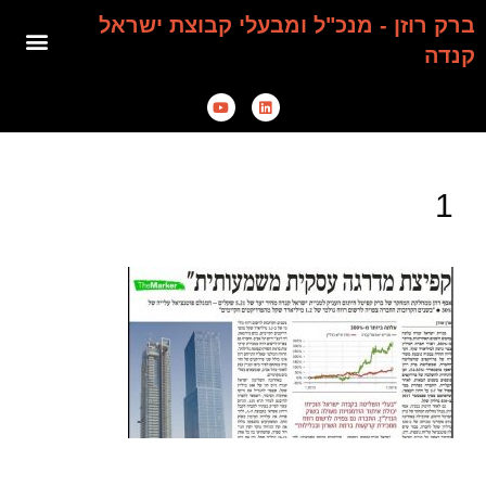
ברק רוזן - מנכ"ל ומבעלי קבוצת ישראל
קנדה
1