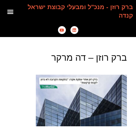
ברק רוזן - מנכ"ל ומבעלי קבוצת ישראל
קנדה
ברק רוזן – דה מרקר