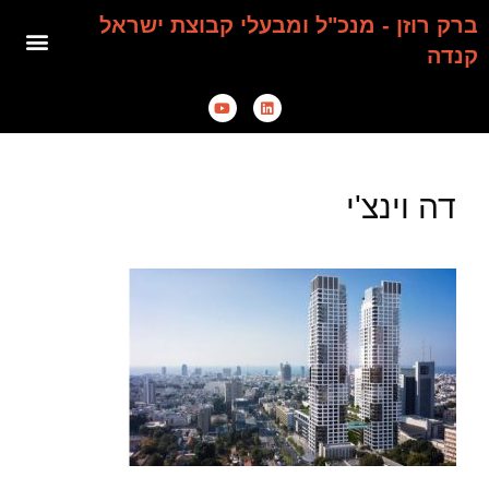
ברק רוזן - מנכ"ל ומבעלי קבוצת ישראל
קנדה
דה וינצ'י