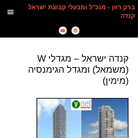
ברק רוזן - מנכ"ל ומבעלי קבוצת ישראל
קנדה
קנדה ישראל – מגדלי W
(משמאל) ומגדל הגימנסיה
(מימין)