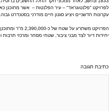
1833 ונחשב לאחד ממכוני חקר החלל החשובים ברוסיה
לפרויקט "פלנטוגראד" – עיר הפלנטות – אשר מתוכנן כאז
עקרונות חדשניים ויציע סגנון חיים מודרני בסטנדרט גבוה.
יחידות דיור לצד מבני ציבור, שטחי מסחר ומרכזי תרבות ופ
כתיבת תגובה