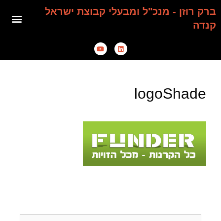
ברק רוזן - מנכ"ל ומבעלי קבוצת ישראל
קנדה
logoShade