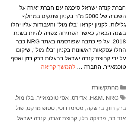
חברת קנדה ישראל סיכמה עם חברת זארה על
השכרה של 5000 מ"ר בקניון שתקים במחלף
גלילות. לקניון יקראו "בלו מול" והעבודות עליו יחלו
בשנה הבאה, כאשר הפתיחה צפויה להיות בשנת
2018. על פי כתבה שפורסמה באתר NRG כבר
החלו עסקאות ראשונות בקניון "בלו מול", שיקום
על ידי קבוצת קנדה ישראל בבעלות ברק רוזן ואסף
טוכמאייר. החברה …
להמשך קריאה
מהתקשורת
NRG
,
H&M
,
אדידס
,
אסי טוכמאייר
,
בלו מול
,
ברק רוזן
,
ברשקה
,
מסימו דוטי
,
סטופ מרקט
,
פול
אנד בר
,
פרויקט בלו
,
קבוצת זארה
,
קנדה ישראל