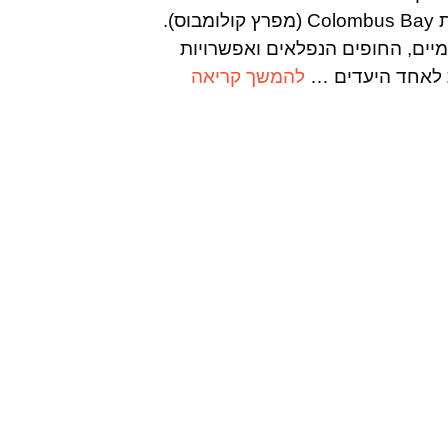
הלבנים של מחוז מונטה קריסטי, מתכננת קנדה-ישראל את Colombus Bay (מפרץ קולומבוס).
יים, החופים הנפלאים ואפשרויות
ת לאחד היעדים …
להמשך קריאה