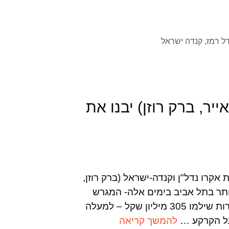
ל רמז
,
קנדה ישראל
יר, ברק רוזן) יבנו את
ידו אפרתי, NRG , 24-02-2010 החברות אקרו נדל"ן וקנדה-ישראל (ברק רוזן,
ותר בתל אביב בימים אלה- המגרש
ברחוב רמז פינת בן-שפרוט שליד כיכר המדינה. שתי החברות שילמו 305 מיליון שקל – למעלה
להמשך קריאה