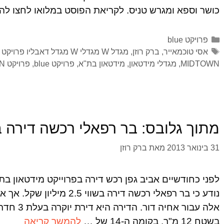
כושר וספא ומגרש טניס. לקריאת הפוסט במלואו לחצו לה
פרויקט blue
אסי טוכמאייר
,
ברק רוזן
,
מגדל W מגדלי W מגדל דאבליו פרויקט W
MIDTOWN
,
מגדלי מידטאון
,
מידטאון בת"א
,
פרויקט blue
,
פרויקט MIDTOWN
מתוך גלובס: בר רפאלי רכשה דירה 
31 בינואר 2013
מאת
ברק רוזן
נודע כי בר רפאלי רכשה דירה בש
בשטח 12 מ"ר, בקומה ה-14 של …
להמשך קריאה