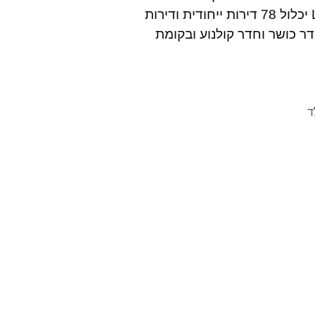
ממוקם כדקה משדרות רוטשילד בתל אביב. מתחם LIVE יכלול 78 דירות ייחודית ודירות
דר כושר וחדר קולנוע ובקומת
ד